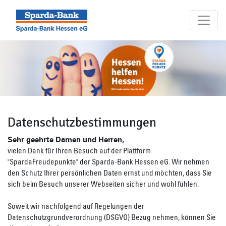
Seite
Klicken Sie, um die Navigation zu überspringen und zum Hauptteil 
Datenschutz
Datenschutzbestimmungen
Sehr geehrte Damen und Herren,
vielen Dank für Ihren Besuch auf der Plattform
"SpardaFreudepunkte" der Sparda-Bank Hessen eG. Wir nehmen
den Schutz Ihrer persönlichen Daten ernst und möchten, dass Sie
sich beim Besuch unserer Webseiten sicher und wohl fühlen.
Soweit wir nachfolgend auf Regelungen der
Datenschutzgrundverordnung (DSGVO) Bezug nehmen, können Sie